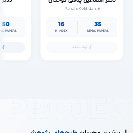
ی
دکتر اسماعیل پناهی کوخدان
Panahi Kokhdan, E.
16
35
H-INDEX
MPRC PAPERS
H-
ثبت نشده
PROJEC
برترین مجریان
طرح‌های پژوهشی