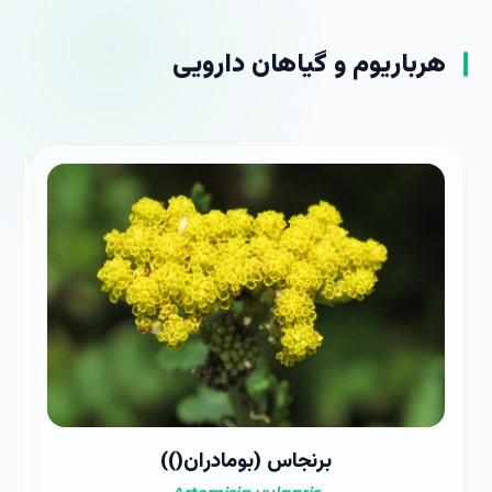
هرباریوم و
گیاهان دارویی
برنجاس (بومادران())