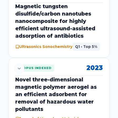
Magnetic tungsten
disulfide/carbon nanotubes
nanocomposite for highly
efficient ultrasound-assisted
adsorption of antibiotics
Ultrasonics Sonochemistry
Q1 • Top 5%
2023
SCOPUS INDEXED
تیم پژوهشی و نویسندگان (اسامی اساتید مرکز
هایلایت شده است):
Novel three-dimensional
magnetic polymer aerogel as
Arabkhani, P.,
Asfaram, A.
an efficient adsorbent for
ثبت‌شده در پایگاه استنادی Scopus (افیلیشن مرکز
removal of hazardous water
تحقیقات گیاهان دارویی یاسوج)
pollutants
مشاهده مقاله در پایگاه ناشر (DOI)